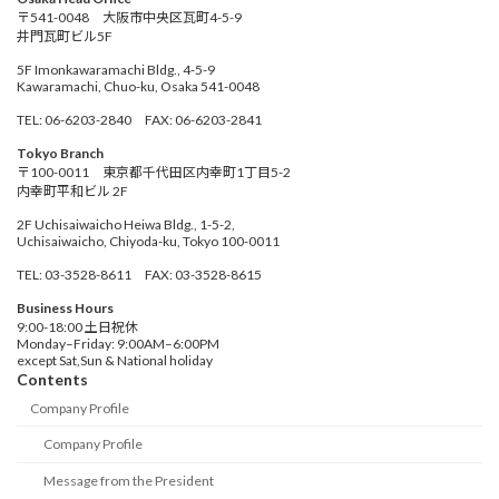
〒541-0048 大阪市中央区瓦町4-5-9
井門瓦町ビル5F
5F Imonkawaramachi Bldg., 4-5-9
Kawaramachi, Chuo-ku, Osaka 541-0048
TEL: 06-6203-2840 FAX: 06-6203-2841
Tokyo Branch
〒100-0011 東京都千代田区内幸町1丁目5-2
内幸町平和ビル 2F
2F Uchisaiwaicho Heiwa Bldg., 1-5-2,
Uchisaiwaicho, Chiyoda-ku, Tokyo 100-0011
TEL: 03-3528-8611 FAX: 03-3528-8615
Business Hours
9:00-18:00 土日祝休
Monday–Friday: 9:00AM–6:00PM
except Sat,Sun & National holiday
Contents
Company Profile
Company Profile
Message from the President