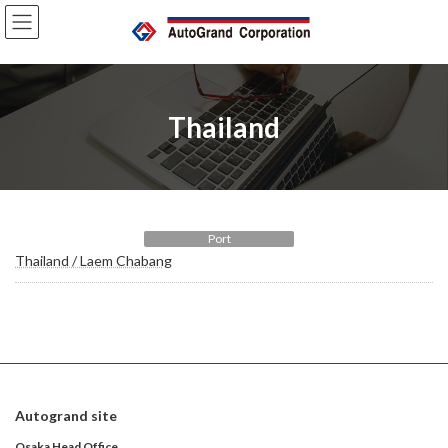
コ
ナ
ン
ビ
テ
ゲ
ン
ー
ツ
シ
へ
ョ
Thailand
ス
ン
キ
に
ッ
移
プ
動
Port
Thailand / Laem Chabang
Autogrand site
Osaka Head Office