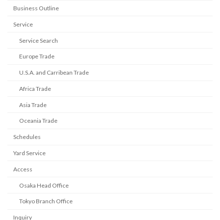
Business Outline
Service
Service Search
Europe Trade
U.S.A. and Carribean Trade
Africa Trade
Asia Trade
Oceania Trade
Schedules
Yard Service
Access
Osaka Head Office
Tokyo Branch Office
Inquiry